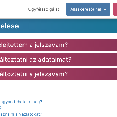
Ügyfélszolgálat
Álláskeresőknek
zelése
elejtettem a jelszavam?
toztatni az adataimat?
toztatni a jelszavam?
. Hogyan tehetem meg?
?
ználni a vázlatokat?