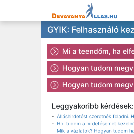
GYIK: Felhasználó ke
Mi a teendőm, ha elf
Hogyan tudom megvál
Hogyan tudom megvál
Leggyakoribb kérdések:
Álláshirdetést szeretnék feladni
Hol tudom a hirdetésemet kezelni
Mik a vázlatok? Hogyan tudom has