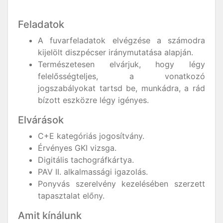
Feladatok
A fuvarfeladatok elvégzése a számodra
kijelölt diszpécser iránymutatása alapján.
Természetesen elvárjuk, hogy légy
felelősségteljes, a vonatkozó
jogszabályokat tartsd be, munkádra, a rád
bízott eszközre légy igényes.
Elvárások
C+E kategóriás jogosítvány.
Érvényes GKI vizsga.
Digitális tachográfkártya.
PAV II. alkalmassági igazolás.
Ponyvás szerelvény kezelésében szerzett
tapasztalat előny.
Amit kínálunk