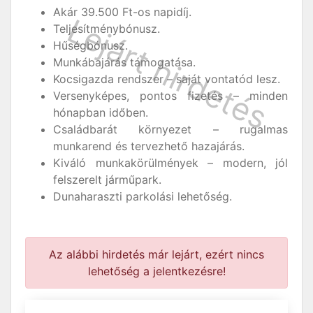
Akár 39.500 Ft-os napidíj.
Teljesítménybónusz.
Hűségbónusz.
Munkábajárás támogatása.
Kocsigazda rendszer – saját vontatód lesz.
Versenyképes, pontos fizetés – minden
hónapban időben.
Családbarát környezet – rugalmas
munkarend és tervezhető hazajárás.
Kiváló munkakörülmények – modern, jól
felszerelt járműpark.
Dunaharaszti parkolási lehetőség.
Az alábbi hirdetés már lejárt, ezért nincs
lehetőség a jelentkezésre!