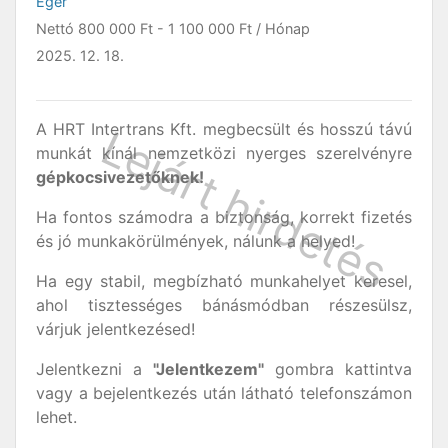
Eger
Nettó
800 000 Ft
-
1 100 000 Ft
/ Hónap
2025. 12. 18.
A HRT Intertrans Kft. megbecsült és hosszú távú
munkát kínál nemzetközi nyerges szerelvényre
gépkocsivezetőknek!
Ha fontos számodra a biztonság, korrekt fizetés
és jó munkakörülmények, nálunk a helyed!
Ha egy stabil, megbízható munkahelyet keresel,
ahol tisztességes bánásmódban részesülsz,
várjuk jelentkezésed!
Jelentkezni a
"Jelentkezem"
gombra kattintva
vagy a bejelentkezés után látható telefonszámon
lehet.