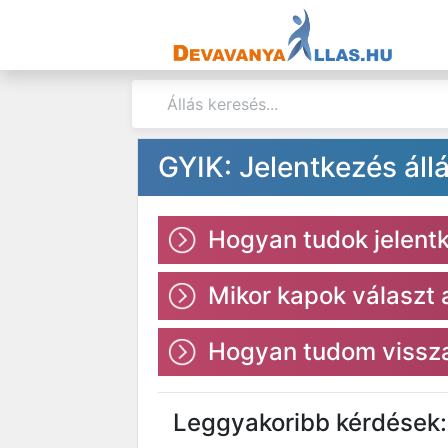
GYIK: Jelentkezés áll
Hogyan tudok jelentke
Mikor kapok választ
Hogyan tudom vissza
Leggyakoribb kérdések: