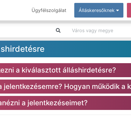
Ügyfélszolgálat
Álláskeresőknek
áshirdetésre
zni a kiválasztott álláshirdetésre?
 a jelentkezésemre? Hogyan működik a k
nézni a jelentkezéseimet?