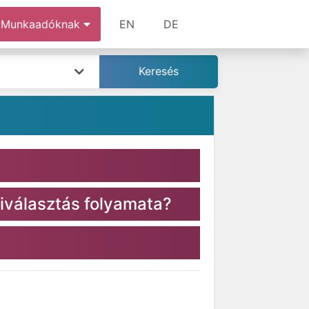
Munkaadóknak
EN
DE
iválasztás folyamata?